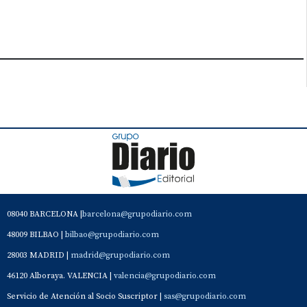
08040 BARCELONA |
barcelona@grupodiario.com
48009 BILBAO |
bilbao@grupodiario.com
28003 MADRID |
madrid@grupodiario.com
46120 Alboraya. VALENCIA |
valencia@grupodiario.com
Servicio de Atención al Socio Suscriptor |
sas@grupodiario.com