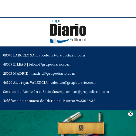
08040 BARCELONA |
barcelona@grupodiario.com
48009 BILBAO |
bilbao@grupodiario.com
28003 MADRID |
madrid@grupodiario.com
46120 Alboraya. VALENCIA |
valencia@grupodiario.com
Servicio de Atención al Socio Suscriptor |
sas@grupodiario.com
Teléfono de contacto de Diario del Puerto: 96 330 18 32
Contacto
Aviso Legal
Quiénes somos
Política de privacidad