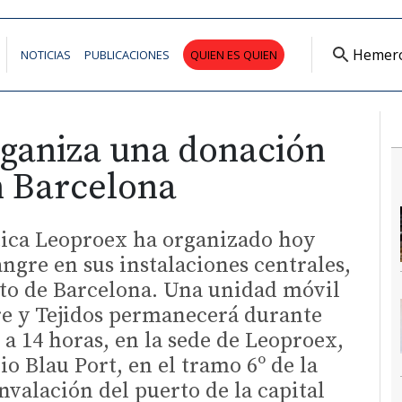
Hemer
NOTICIAS
PUBLICACIONES
QUIEN ES QUIEN
ganiza una donación
n Barcelona
tica Leoproex ha organizado hoy
ngre en sus instalaciones centrales,
rto de Barcelona. Una unidad móvil
re y Tejidos permanecerá durante
 a 14 horas, en la sede de Leoproex,
cio Blau Port, en el tramo 6º de la
nvalación del puerto de la capital