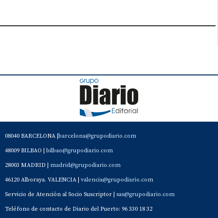
08040 BARCELONA |
barcelona@grupodiario.com
48009 BILBAO |
bilbao@grupodiario.com
28003 MADRID |
madrid@grupodiario.com
46120 Alboraya. VALENCIA |
valencia@grupodiario.com
Servicio de Atención al Socio Suscriptor |
sas@grupodiario.com
Teléfono de contacto de Diario del Puerto: 96 330 18 32