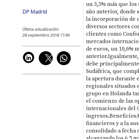
un 3,3% más que los 
DP Madrid
año anterior, donde 
la incorporación de
diversos sectores co
Última actualización
clientes como Confor
28 septiembre 2018 17:49
mercados internacion
de euros, un 10,6% m
anterior.Igualmente,
debe principalmente 
Sudáfrica, que compl
la apertura durante 
regionales situados 
grupo en Holanda ta
el comienzo de las o
internacionales del G
ingresos.BeneficiosA
financieros y a la au
consolidado a fecha 
alcanzando los 6,5 mi