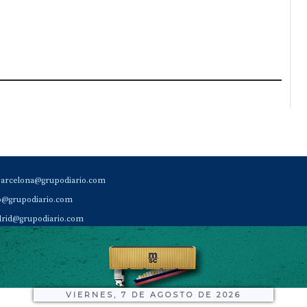
barcelona@grupodiario.com
ao@grupodiario.com
rid@grupodiario.com
ENCIA |
valencia@grupodiario.com
al Socio Suscriptor |
sas@grupodiario.com
de Diario del Puerto: 96 330 18 32
VIERNES, 7 DE AGOSTO DE 2026