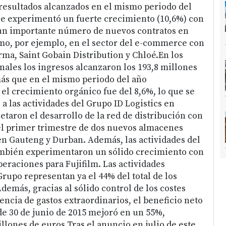
resultados alcanzados en el mismo periodo del
se experimentó un fuerte crecimiento (10,6%) con
 un importante número de nuevos contratos en
mo, por ejemplo, en el sector del e-commerce con
ma, Saint Gobain Distribution y Chloé.En los
ales los ingresos alcanzaron los 193,8 millones
ás que en el mismo periodo del año
 el crecimiento orgánico fue del 8,6%, lo que se
a las actividades del Grupo ID Logistics en
etaron el desarrollo de la red de distribución con
el primer trimestre de dos nuevos almacenes
en Gauteng y Durban. Además, las actividades del
mbién experimentaron un sólido crecimiento con
peraciones para Fujifilm. Las actividades
rupo representan ya el 44% del total de los
demás, gracias al sólido control de los costes
sencia de gastos extraordinarios, el beneficio neto
de 30 de junio de 2015 mejoró en un 55%,
llones de euros.Tras el anuncio en julio de este