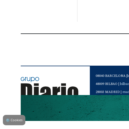
08040 BARCELONA |
48009 BILBAO |
bilb
28003 MADRID |
mad
46120 Alboraya. VAL
Servicio de Atención 
Teléfono de contacto 
⚙
Cookies