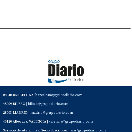
08040 BARCELONA |
barcelona@grupodiario.com
48009 BILBAO |
bilbao@grupodiario.com
28003 MADRID |
madrid@grupodiario.com
46120 Alboraya. VALENCIA |
valencia@grupodiario.com
Servicio de Atención al Socio Suscriptor |
sas@grupodiario.com