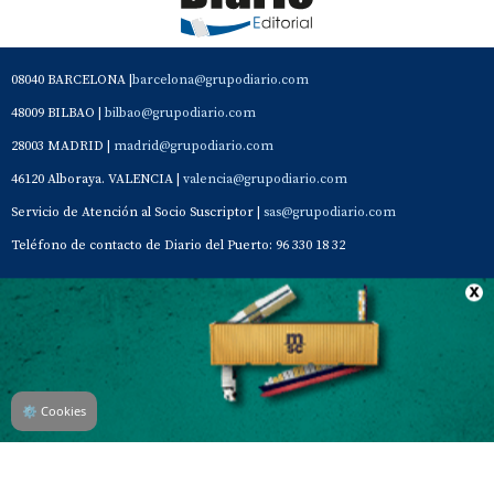
08040 BARCELONA |
barcelona@grupodiario.com
48009 BILBAO |
bilbao@grupodiario.com
28003 MADRID |
madrid@grupodiario.com
46120 Alboraya. VALENCIA |
valencia@grupodiario.com
Servicio de Atención al Socio Suscriptor |
sas@grupodiario.com
Teléfono de contacto de Diario del Puerto: 96 330 18 32
Contacto
Aviso Legal
Quiénes somos
Política de privacidad
⚙
Cookies