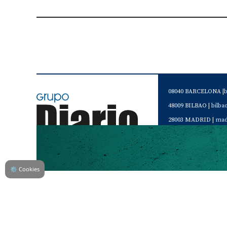
08040 BARCELONA |
48009 BILBAO |
bilb
28003 MADRID |
mad
46120 Alboraya. VAL
Servicio de Atención 
Teléfono de contacto 
⚙
Cookies