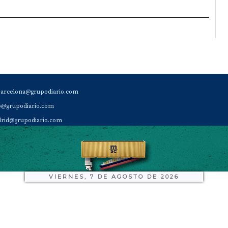
barcelona@grupodiario.com
ao@grupodiario.com
rid@grupodiario.com
ENCIA |
valencia@grupodiario.com
al Socio Suscriptor |
sas@grupodiario.com
de Diario del Puerto: 96 330 18 32
VIERNES, 7 DE AGOSTO DE 2026