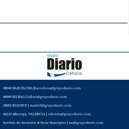
08040 BARCELONA |
barcelona@grupodiario.com
48009 BILBAO |
bilbao@grupodiario.com
28003 MADRID |
madrid@grupodiario.com
46120 Alboraya. VALENCIA |
valencia@grupodiario.com
Servicio de Atención al Socio Suscriptor |
sas@grupodiario.com