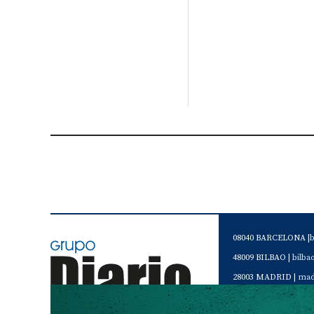
08040 BARCELONA |
48009 BILBAO |
bilb
28003 MADRID |
mad
46120 Alboraya. VAL