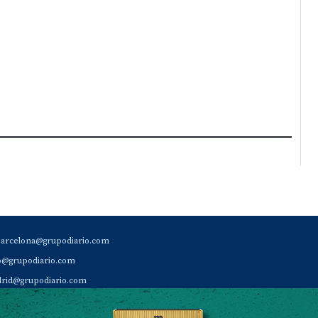
barcelona@grupodiario.com
ao@grupodiario.com
rid@grupodiario.com
ENCIA |
valencia@grupodiario.com