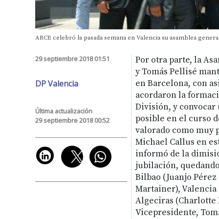
ARCE celebró la pasada semana en Valencia su asamblea general
29 septiembre 2018 01:51
Por otra parte, la A
y Tomás Pellisé man
DP Valencia
en Barcelona, con asi
acordaron la formaci
División, y convoca
Última actualización
posible en el curso
29 septiembre 2018 00:52
valorado como muy po
Michael Callus en es
informó de la dimisió
jubilación, quedando
Bilbao (Juanjo Pérez
Martainer), Valencia
Algeciras (Charlotte
Vicepresidente, Tomá