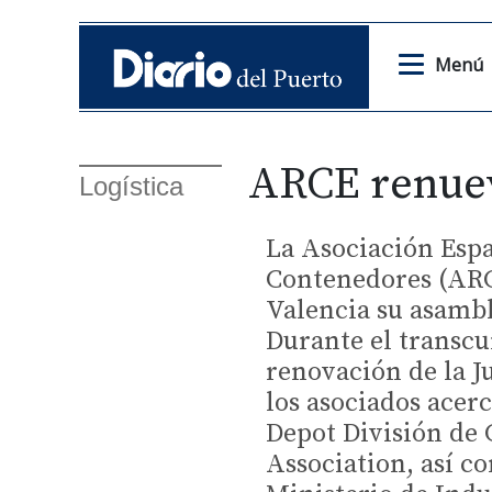
Menú
ARCE renuev
Logística
La Asociación Esp
Contenedores (ARC
Valencia su asambl
Durante el transcu
renovación de la J
los asociados acer
Depot División de
Association, así c