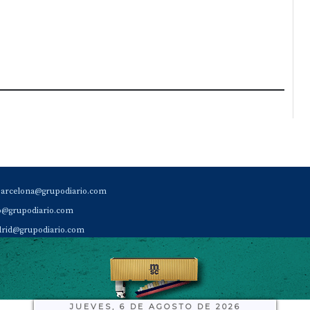
barcelona@grupodiario.com
ao@grupodiario.com
rid@grupodiario.com
ENCIA |
valencia@grupodiario.com
al Socio Suscriptor |
sas@grupodiario.com
de Diario del Puerto: 96 330 18 32
JUEVES, 6 DE AGOSTO DE 2026