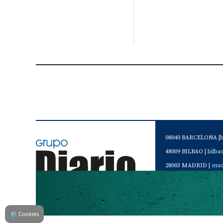
08040 BARCELONA |
48009 BILBAO |
bilb
28003 MADRID |
mad
46120 Alboraya. VAL
Servicio de Atención 
Teléfono de contacto 
⚙
Cookies