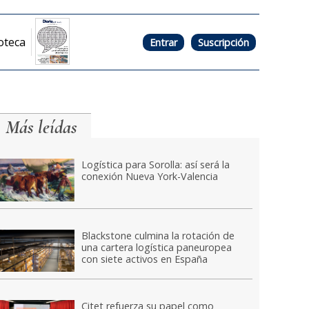
oteca
Entrar
Suscripción
Más leídas
Logística para Sorolla: así será la
conexión Nueva York-Valencia
Blackstone culmina la rotación de
una cartera logística paneuropea
con siete activos en España
Citet refuerza su papel como