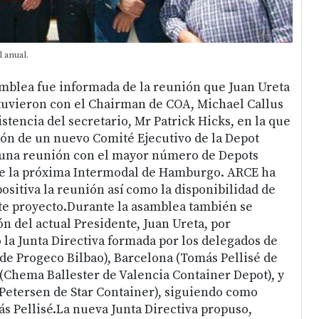
 anual.
samblea fue informada de la reunión que Juan Ureta
tuvieron con el Chairman de COA, Michael Callus
stencia del secretario, Mr Patrick Hicks, en la que
ón de un nuevo Comité Ejecutivo de la Depot
r una reunión con el mayor número de Depots
 de la próxima Intermodal de Hamburgo. ARCE ha
sitiva la reunión así como la disponibilidad de
te proyecto.Durante la asamblea también se
n del actual Presidente, Juan Ureta, por
 la Junta Directiva formada por los delegados de
 de Progeco Bilbao), Barcelona (Tomás Pellisé de
 (Chema Ballester de Valencia Container Depot), y
 Petersen de Star Container), siguiendo como
s Pellisé.La nueva Junta Directiva propuso,