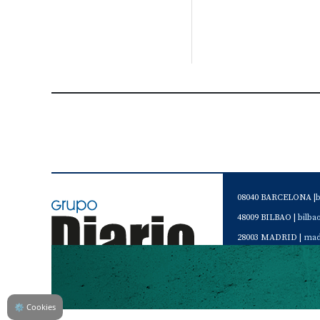
08040 BARCELONA |
48009 BILBAO |
bilb
28003 MADRID |
mad
46120 Alboraya. VAL
Servicio de Atención 
Teléfono de contacto 
⚙
Cookies