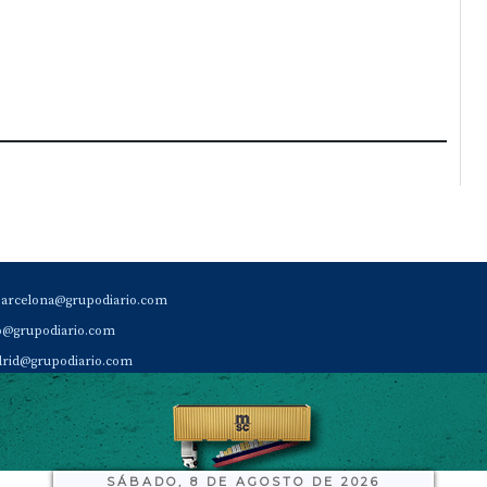
barcelona@grupodiario.com
ao@grupodiario.com
rid@grupodiario.com
ENCIA |
valencia@grupodiario.com
al Socio Suscriptor |
sas@grupodiario.com
de Diario del Puerto: 96 330 18 32
SÁBADO, 8 DE AGOSTO DE 2026