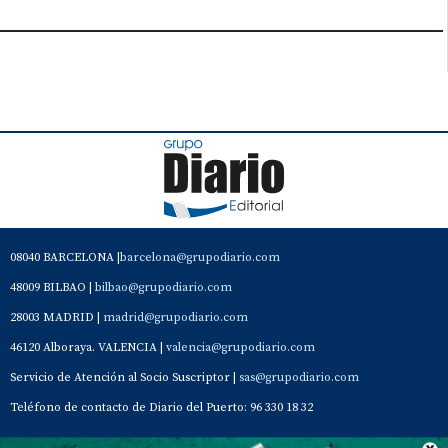
08040 BARCELONA |
barcelona@grupodiario.com
48009 BILBAO |
bilbao@grupodiario.com
28003 MADRID |
madrid@grupodiario.com
46120 Alboraya. VALENCIA |
valencia@grupodiario.com
Servicio de Atención al Socio Suscriptor |
sas@grupodiario.com
Teléfono de contacto de Diario del Puerto: 96 330 18 32