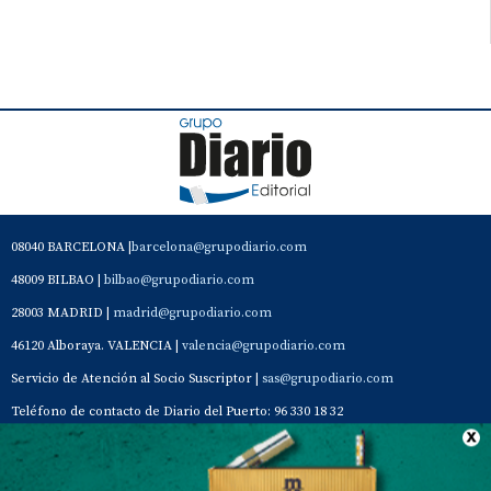
08040 BARCELONA |
barcelona@grupodiario.com
48009 BILBAO |
bilbao@grupodiario.com
28003 MADRID |
madrid@grupodiario.com
46120 Alboraya. VALENCIA |
valencia@grupodiario.com
Servicio de Atención al Socio Suscriptor |
sas@grupodiario.com
Teléfono de contacto de Diario del Puerto: 96 330 18 32
Contacto
Aviso Legal
Quiénes somos
Política de privacidad