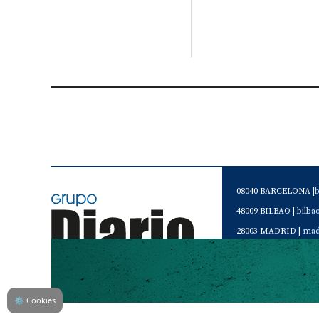
08040 BARCELONA |
48009 BILBAO |
bilb
28003 MADRID |
mad
46120 Alboraya. VAL
Servicio de Atención 
Teléfono de contacto 
⚙
Cookies