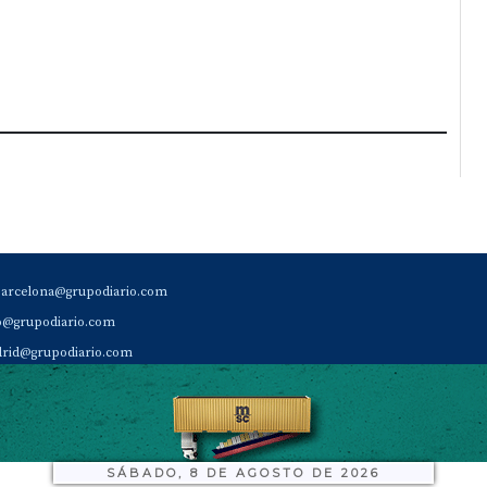
barcelona@grupodiario.com
ao@grupodiario.com
rid@grupodiario.com
ENCIA |
valencia@grupodiario.com
al Socio Suscriptor |
sas@grupodiario.com
de Diario del Puerto: 96 330 18 32
SÁBADO, 8 DE AGOSTO DE 2026