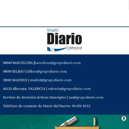
08040 BARCELONA |
barcelona@grupodiario.com
48009 BILBAO |
bilbao@grupodiario.com
28003 MADRID |
madrid@grupodiario.com
46120 Alboraya. VALENCIA |
valencia@grupodiario.com
Servicio de Atención al Socio Suscriptor |
sas@grupodiario.com
Teléfono de contacto de Diario del Puerto: 96 330 18 32
Contacto
Aviso Legal
Quiénes somos
Política de privacidad