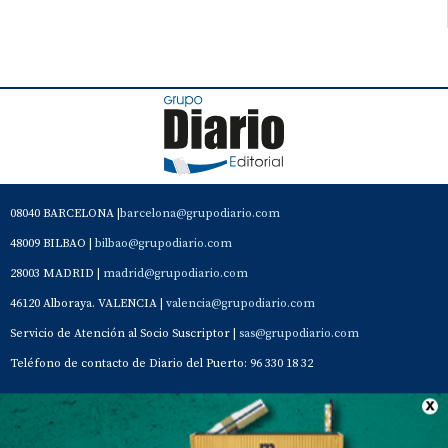
08040 BARCELONA |
barcelona@grupodiario.com
48009 BILBAO |
bilbao@grupodiario.com
28003 MADRID |
madrid@grupodiario.com
46120 Alboraya. VALENCIA |
valencia@grupodiario.com
Servicio de Atención al Socio Suscriptor |
sas@grupodiario.com
Teléfono de contacto de Diario del Puerto: 96 330 18 32
Contacto
Aviso Legal
Quiénes somos
Política de privacidad