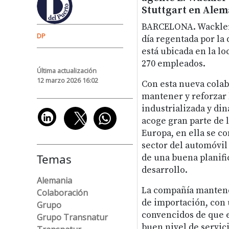
Stuttgart en Alem
BARCELONA. Wackler 
DP
día regentada por la 
está ubicada en la l
270 empleados.
Última actualización
12 marzo 2026 16:02
Con esta nueva colab
mantener y reforzar 
industrializada y din
acoge gran parte de l
Europa, en ella se c
sector del automóvil 
Temas
de una buena planifi
desarrollo.
Alemania
La compañía mantendr
Colaboración
de importación, con 
Grupo
convencidos de que e
Grupo Transnatur
buen nivel de servic