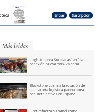
oteca
Entrar
Suscripción
Más leídas
Logística para Sorolla: así será la
conexión Nueva York-Valencia
Blackstone culmina la rotación de
una cartera logística paneuropea
con siete activos en España
Citet refuerza su papel como