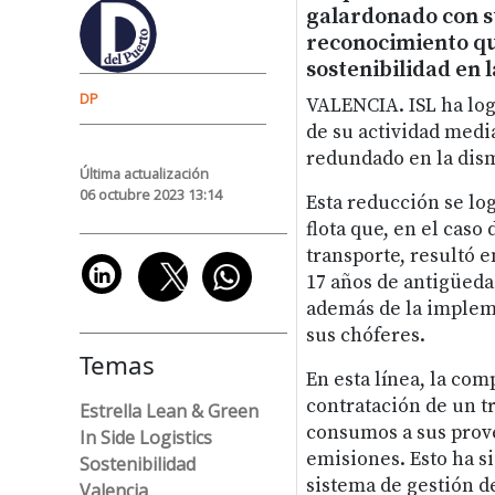
galardonado con s
reconocimiento qu
sostenibilidad en l
DP
VALENCIA. ISL ha log
de su actividad media
redundado en la dism
Última actualización
06 octubre 2023 13:14
Esta reducción se lo
flota que, en el caso
transporte, resultó e
17 años de antigüeda
además de la implem
sus chóferes.
Temas
En esta línea, la co
contratación de un t
Estrella Lean & Green
consumos a sus prove
In Side Logistics
emisiones. Esto ha s
Sostenibilidad
sistema de gestión d
Valencia