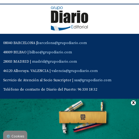
08040 BARCELONA |
barcelona@grupodiario.com
48009 BILBAO |
bilbao@grupodiario.com
28003 MADRID |
madrid@grupodiario.com
46120 Alboraya. VALENCIA |
valencia@grupodiario.com
Servicio de Atención al Socio Suscriptor |
sas@grupodiario.com
Teléfono de contacto de Diario del Puerto: 96 330 18 32
Contacto
Aviso Legal
Quiénes somos
Política de privacidad
⚙
Cookies