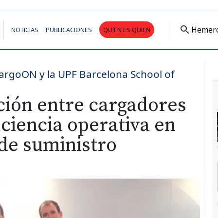
Hemer
NOTICIAS
PUBLICACIONES
QUIEN ES QUIEN
 CargoON y la UPF Barcelona School of
ción entre cargadores
iciencia operativa en
de suministro