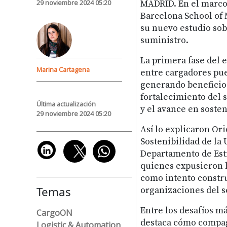
29 noviembre 2024 05:20
MADRID.
En el marco
Barcelona School of
su nuevo estudio sob
suministro.
La primera fase del 
Marina Cartagena
entre cargadores pue
generando beneficios
fortalecimiento del s
Última actualización
y el avance en sosten
29 noviembre 2024 05:20
Así lo explicaron Or
Sostenibilidad de la 
Departamento de Estr
quienes expusieron l
como intento constru
Temas
organizaciones del s
Entre los desafíos má
CargoON
destaca cómo compagi
Logistic & Automation