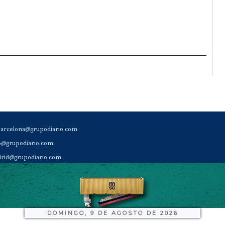
barcelona@grupodiario.com
ao@grupodiario.com
rid@grupodiario.com
ENCIA |
valencia@grupodiario.com
al Socio Suscriptor |
sas@grupodiario.com
de Diario del Puerto: 96 330 18 32
DOMINGO, 9 DE AGOSTO DE 2026