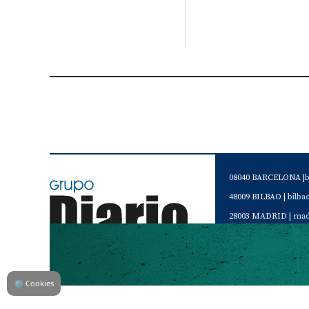
08040 BARCELONA |
48009 BILBAO |
bilb
28003 MADRID |
mad
46120 Alboraya. VAL
Servicio de Atención 
Teléfono de contacto 
⚙
Cookies