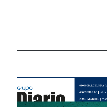
08040 BARCELONA |
48009 BILBAO |
bilb
28003 MADRID |
mad
46120 Alboraya. VAL