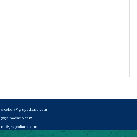
barcelona@grupodiario.com
ao@grupodiario.com
rid@grupodiario.com
ENCIA |
valencia@grupodiario.com