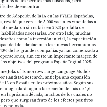
lgunos de los perfiles más buscados, pero
fíciles de encontrar.
ro de Adopción de la IA en las PYMEs Españolas,
a, reveló que cerca de 5.000 vacantes vinculadas a
icial quedaron sin cubrir en 2023 por falta de
s habilidades necesarias. Por otro lado, muchas
esafíos como la inversión inicial, la capacitación
capacidad de adaptación a las nuevas herramientas
 40% de las grandes compañías ya han comenzado a
 operaciones, aún existe un importante margen de
 los objetivos del programa España Digital 2025.
orme Jobs of Tomorrow: Large Language Models
por Randstad Research, anticipa una expansión
 de IA en España en los próximos años. Según sus
cnología dará lugar a la creación de más de 1,6
en la próxima década, muchos de los cuales no
pero que surgirán fruto de los efectos positivos
a tecnología.