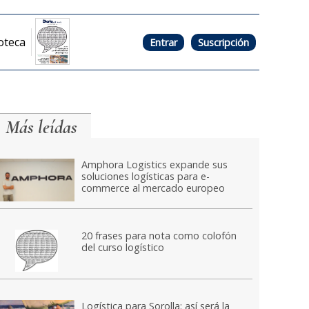
oteca
Entrar
Suscripción
Más leídas
Amphora Logistics expande sus
soluciones logísticas para e-
commerce al mercado europeo
20 frases para nota como colofón
del curso logístico
Logística para Sorolla: así será la