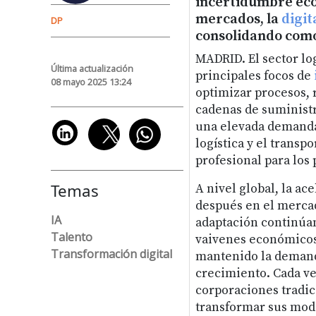
incertidumbre econ
mercados, la
digit
DP
consolidando como 
MADRID. El sector lo
Última actualización
principales focos de
08 mayo 2025 13:24
optimizar procesos, r
cadenas de suministr
una elevada demanda 
logística y el trans
profesional para los
Temas
A nivel global, la a
después en el mercad
IA
adaptación continúan
Talento
vaivenes económicos,
Transformación digital
mantenido la demanda
crecimiento. Cada ve
corporaciones tradici
transformar sus mode