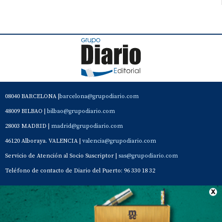
08040 BARCELONA |
barcelona@grupodiario.com
48009 BILBAO |
bilbao@grupodiario.com
28003 MADRID |
madrid@grupodiario.com
46120 Alboraya. VALENCIA |
valencia@grupodiario.com
Servicio de Atención al Socio Suscriptor |
sas@grupodiario.com
Teléfono de contacto de Diario del Puerto: 96 330 18 32
Contacto
Aviso Legal
Quiénes somos
Política de privacidad