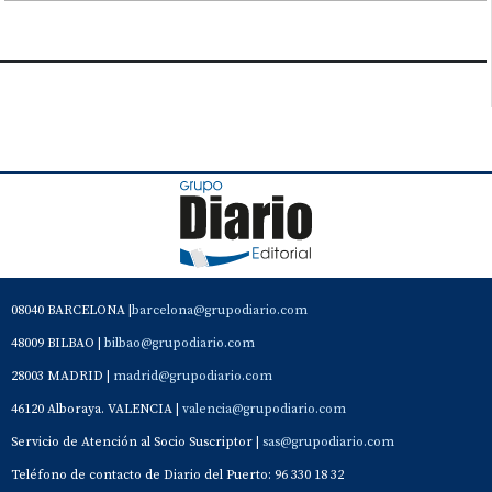
08040 BARCELONA |
barcelona@grupodiario.com
48009 BILBAO |
bilbao@grupodiario.com
28003 MADRID |
madrid@grupodiario.com
46120 Alboraya. VALENCIA |
valencia@grupodiario.com
Servicio de Atención al Socio Suscriptor |
sas@grupodiario.com
Teléfono de contacto de Diario del Puerto: 96 330 18 32