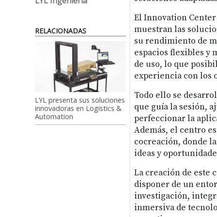
LYL Ingeniería
El Innovation Center
muestran las soluci
RELACIONADAS
su rendimiento de ma
espacios flexibles y 
de uso, lo que posibi
experiencia con los o
Todo ello se desarro
LYL presenta sus soluciones
que guía la sesión, 
innovadoras en Logistics &
Automation
perfeccionar la aplic
Además, el centro e
cocreación, donde la
ideas y oportunidade
La creación de este 
disponer de un entor
investigación, integ
inmersiva de tecnolo