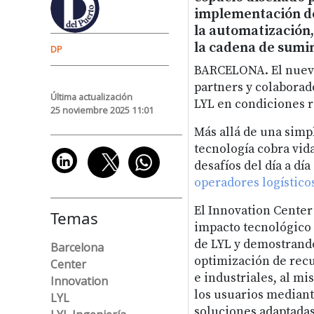
implementación de
la automatización,
la cadena de sumini
DP
BARCELONA. El nuevo
partners y colaborad
Última actualización
LYL en condiciones 
25 noviembre 2025 11:01
Más allá de una simp
tecnología cobra vid
desafíos del día a dí
operadores logístico
El Innovation Center
Temas
impacto tecnológico 
de LYL y demostrando
Barcelona
optimización de recur
Center
e industriales, al m
Innovation
los usuarios mediante
LYL
soluciones adaptadas