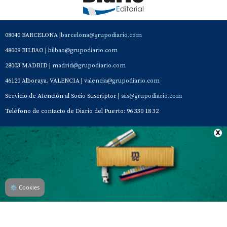
08040 BARCELONA |
barcelona@grupodiario.com
48009 BILBAO |
bilbao@grupodiario.com
28003 MADRID |
madrid@grupodiario.com
46120 Alboraya. VALENCIA |
valencia@grupodiario.com
Servicio de Atención al Socio Suscriptor |
sas@grupodiario.com
Teléfono de contacto de Diario del Puerto: 96 330 18 32
Contacto
Aviso Legal
Quiénes somos
Política de privacidad
⚙
Cookies