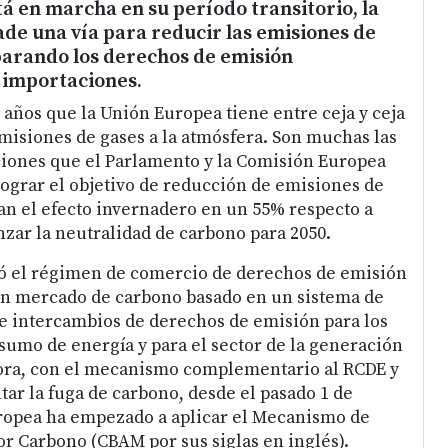
á en marcha en su período transitorio, la
de una vía para reducir las emisiones de
parando los derechos de emisión
 importaciones.
 años que la Unión Europea tiene entre ceja y ceja
emisiones de gases a la atmósfera. Son muchas las
iones que el Parlamento y la Comisión Europea
ograr el objetivo de reducción de emisiones de
an el efecto invernadero en un 55% respecto a
nzar la neutralidad de carbono para 2050.
bó el régimen de comercio de derechos de emisión
un mercado de carbono basado en un sistema de
e intercambios de derechos de emisión para los
sumo de energía y para el sector de la generación
hora, con el mecanismo complementario al RCDE y
itar la fuga de carbono, desde el pasado 1 de
uropea ha empezado a aplicar el Mecanismo de
or Carbono (CBAM por sus siglas en inglés).