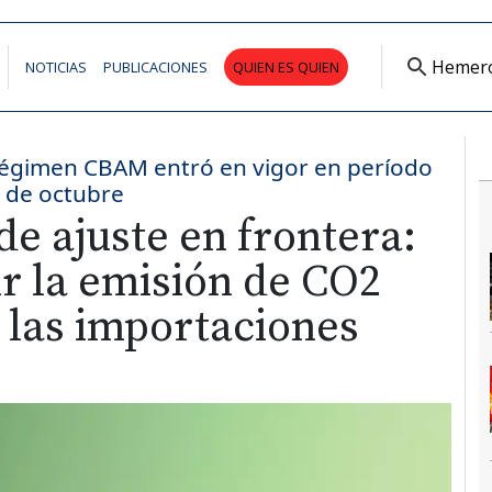
Hemer
NOTICIAS
PUBLICACIONES
QUIEN ES QUIEN
régimen CBAM entró en vigor en período
1 de octubre
e ajuste en frontera:
r la emisión de CO2
e las importaciones