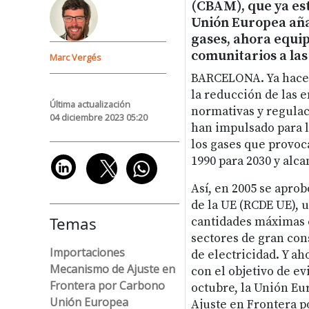
(CBAM), que ya est
Unión Europea aña
gases, ahora equi
comunitarios a las
Marc Vergés
BARCELONA.
Ya hace
la reducción de las 
Última actualización
normativas y regulac
04 diciembre 2023 05:20
han impulsado para l
los gases que provoc
1990 para 2030 y alca
Así, en 2005 se apro
de la UE (RCDE UE), 
Temas
cantidades máximas 
sectores de gran con
Importaciones
de electricidad. Y a
Mecanismo de Ajuste en
con el objetivo de ev
Frontera por Carbono
octubre, la Unión E
Unión Europea
Ajuste en Frontera p