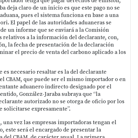
mportador tenga que pagar derechos de emisión,
a deja claro de un inicio es que este pago no se
 aduana, pues el sistema funciona en base a una
ori. El papel de las autoridades aduaneras se
 de un informe que se enviará a la Comisión
 relativos a la información del declarante, con,
ón, la fecha de presentación de la declaración
inar el precio de venta del carbono aplicado a los
e es necesario resaltar es la del declarante
del CBAM, que puede ser el mismo importador o en
entante aduanero indirecto designado por el
sentido, González-Jaraba subraya que “la
clarante autorizado no se otorga de oficio por los
e solicitarse expresamente”.
, una vez las empresas importadoras tengan el
o, este será el encargado de presentar la
a del CBAM, de carácter anual. La primera