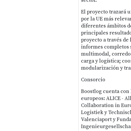
sector.
El proyecto trazará 
por la UE más releva
diferentes ámbitos de
principales resultad
proyecto a través de 
informes completos s
multimodal, corredor
carga y logística; co
modularización y tr
Consorcio
Boostlog cuenta con l
europeos: ALICE - Al
Collaboration in Euro
Logistiek y Technisc
Valenciaport y Funda
Ingenieurgesellscha