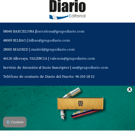
08040 BARCELONA |
barcelona@grupodiario.com
48009 BILBAO |
bilbao@grupodiario.com
28003 MADRID |
madrid@grupodiario.com
46120 Alboraya. VALENCIA |
valencia@grupodiario.com
Servicio de Atención al Socio Suscriptor |
sas@grupodiario.com
Teléfono de contacto de Diario del Puerto: 96 330 18 32
Contacto
Aviso Legal
Quiénes somos
Política de privacidad
⚙
Cookies