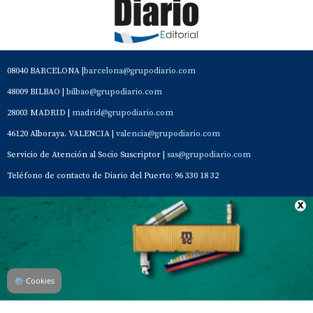
08040 BARCELONA |
barcelona@grupodiario.com
48009 BILBAO |
bilbao@grupodiario.com
28003 MADRID |
madrid@grupodiario.com
46120 Alboraya. VALENCIA |
valencia@grupodiario.com
Servicio de Atención al Socio Suscriptor |
sas@grupodiario.com
Teléfono de contacto de Diario del Puerto: 96 330 18 32
Contacto
Aviso Legal
Quiénes somos
Política de privacidad
⚙
Cookies