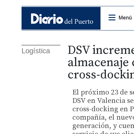
Menú
DSV increme
Logística
almacenaje 
cross-docki
El próximo 23 de s
DSV en Valencia se
cross-docking en P
compañía, el nuevo
generación, y cuen