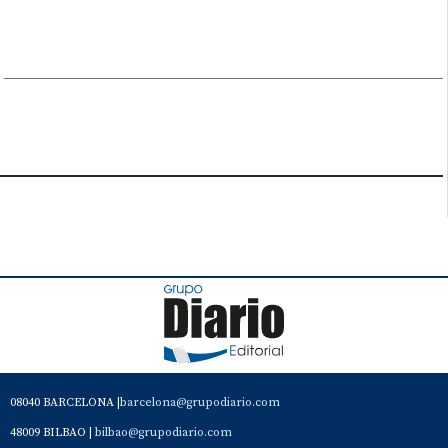
08040 BARCELONA |
barcelona@grupodiario.com
48009 BILBAO |
bilbao@grupodiario.com