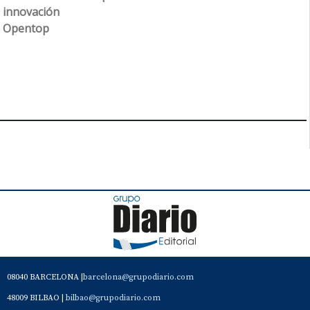
innovación
Opentop
08040 BARCELONA |
barcelona@grupodiario.com
48009 BILBAO |
bilbao@grupodiario.com