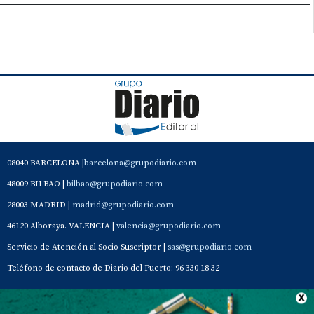
08040 BARCELONA |
barcelona@grupodiario.com
48009 BILBAO |
bilbao@grupodiario.com
28003 MADRID |
madrid@grupodiario.com
46120 Alboraya. VALENCIA |
valencia@grupodiario.com
Servicio de Atención al Socio Suscriptor |
sas@grupodiario.com
Teléfono de contacto de Diario del Puerto: 96 330 18 32
Contacto
Aviso Legal
Quiénes somos
Política de privacidad