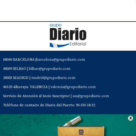
08040 BARCELONA |
barcelona@grupodiario.com
48009 BILBAO |
bilbao@grupodiario.com
28003 MADRID |
madrid@grupodiario.com
46120 Alboraya. VALENCIA |
valencia@grupodiario.com
Servicio de Atención al Socio Suscriptor |
sas@grupodiario.com
Teléfono de contacto de Diario del Puerto: 96 330 18 32
Contacto
Aviso Legal
Quiénes somos
Política de privacidad