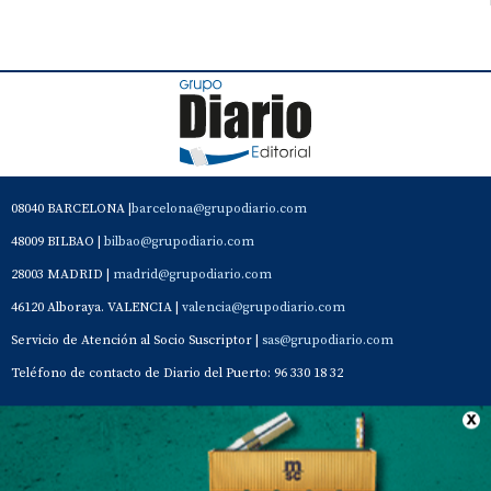
08040 BARCELONA |
barcelona@grupodiario.com
48009 BILBAO |
bilbao@grupodiario.com
28003 MADRID |
madrid@grupodiario.com
46120 Alboraya. VALENCIA |
valencia@grupodiario.com
Servicio de Atención al Socio Suscriptor |
sas@grupodiario.com
Teléfono de contacto de Diario del Puerto: 96 330 18 32
Contacto
Aviso Legal
Quiénes somos
Política de privacidad