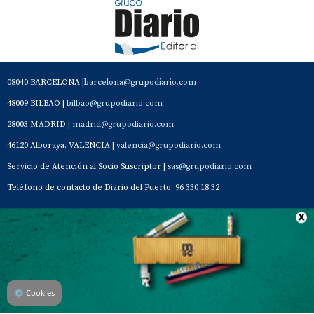
08040 BARCELONA |
barcelona@grupodiario.com
48009 BILBAO |
bilbao@grupodiario.com
28003 MADRID |
madrid@grupodiario.com
46120 Alboraya. VALENCIA |
valencia@grupodiario.com
Servicio de Atención al Socio Suscriptor |
sas@grupodiario.com
Teléfono de contacto de Diario del Puerto: 96 330 18 32
Contacto
Aviso Legal
Quiénes somos
Política de privacidad
⚙
Cookies