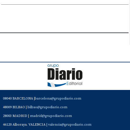
08040 BARCELONA |
barcelona@grupodiario.com
48009 BILBAO |
bilbao@grupodiario.com
28003 MADRID |
madrid@grupodiario.com
46120 Alboraya. VALENCIA |
valencia@grupodiario.com