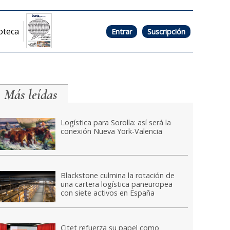
oteca
Entrar
Suscripción
Más leídas
Logística para Sorolla: así será la
conexión Nueva York-Valencia
Blackstone culmina la rotación de
una cartera logística paneuropea
con siete activos en España
Citet refuerza su papel como