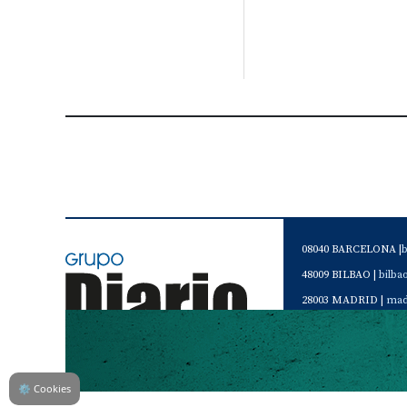
08040 BARCELONA |
48009 BILBAO |
bilb
28003 MADRID |
mad
46120 Alboraya. VAL
Servicio de Atención 
Teléfono de contacto 
⚙
Cookies