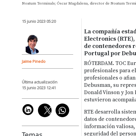
Noatum Terminals; Óscar Magdalena, director de Noatum Termina
15 junio 2023 05:20
La compañía esta
Electronics (RTE),
de contenedores r
Portugal por Deb
Jaime Pinedo
RÓTERDAM. TOC Europ
profesionales para e
profesionales o afian
Última actualización
Debusman, su repres
15 junio 2023 12:41
Donald Vinson y Jon 
estuvieron acompaña
RTE desarrolla siste
datos de contenedore
información valiosa, 
Temas
seguridad del person