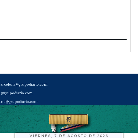
barcelona@grupodiario.com
ao@grupodiario.com
rid@grupodiario.com
ENCIA |
valencia@grupodiario.com
al Socio Suscriptor |
sas@grupodiario.com
de Diario del Puerto: 96 330 18 32
VIERNES, 7 DE AGOSTO DE 2026