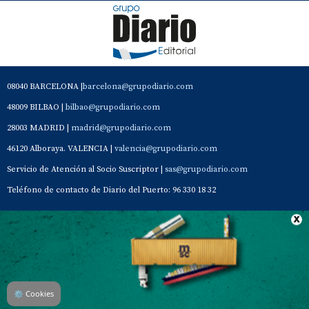
08040 BARCELONA |
barcelona@grupodiario.com
48009 BILBAO |
bilbao@grupodiario.com
28003 MADRID |
madrid@grupodiario.com
46120 Alboraya. VALENCIA |
valencia@grupodiario.com
Servicio de Atención al Socio Suscriptor |
sas@grupodiario.com
Teléfono de contacto de Diario del Puerto: 96 330 18 32
Contacto
Aviso Legal
Quiénes somos
Política de privacidad
⚙
Cookies