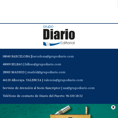
08040 BARCELONA |
barcelona@grupodiario.com
48009 BILBAO |
bilbao@grupodiario.com
28003 MADRID |
madrid@grupodiario.com
46120 Alboraya. VALENCIA |
valencia@grupodiario.com
Servicio de Atención al Socio Suscriptor |
sas@grupodiario.com
Teléfono de contacto de Diario del Puerto: 96 330 18 32
Contacto
Aviso Legal
Quiénes somos
Política de privacidad