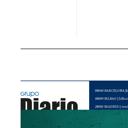
08040 BARCELONA |
48009 BILBAO |
bilb
28003 MADRID |
mad
46120 Alboraya. VAL
Servicio de Atención 