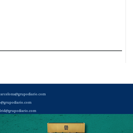
barcelona@grupodiario.com
ao@grupodiario.com
rid@grupodiario.com
ENCIA |
valencia@grupodiario.com
al Socio Suscriptor |
sas@grupodiario.com