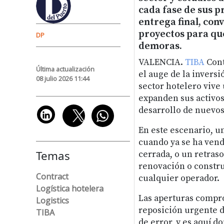
cada fase de sus pr
entrega final, con
proyectos para qu
DP
demoras.
VALENCIA.
TIBA
Cont
Última actualización
el auge de la inversi
08 julio 2026 11:44
sector hotelero vive
expanden sus activos
desarrollo de nuevos
En este escenario, u
cuando ya se ha vend
Temas
cerrada, o un retras
renovación o constru
Contract
cualquier operador.
Logística hotelera
Las aperturas compro
Logistics
reposición urgente 
TIBA
de error, y es aquí d