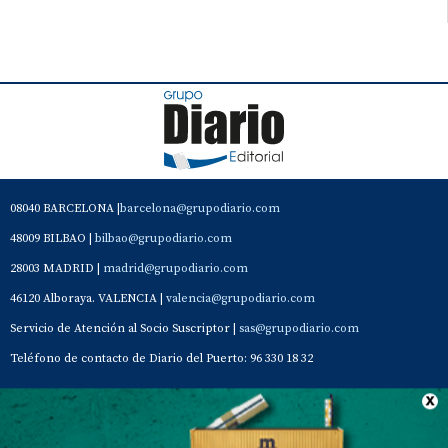
08040 BARCELONA |
barcelona@grupodiario.com
48009 BILBAO |
bilbao@grupodiario.com
28003 MADRID |
madrid@grupodiario.com
46120 Alboraya. VALENCIA |
valencia@grupodiario.com
Servicio de Atención al Socio Suscriptor |
sas@grupodiario.com
Teléfono de contacto de Diario del Puerto: 96 330 18 32
Contacto
Aviso Legal
Quiénes somos
Política de privacidad