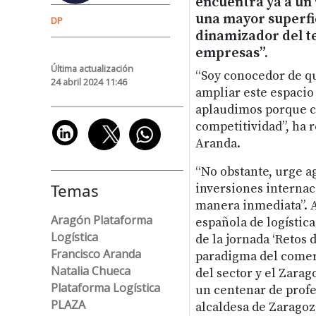
encuentra ya a un 
una mayor superfi
DP
dinamizador del te
empresas”.
Última actualización
“Soy conocedor de qu
24 abril 2024 11:46
ampliar este espacio
aplaudimos porque c
competitividad”, ha 
Aranda.
“No obstante, urge ag
Temas
inversiones internac
manera inmediata”. A
Aragón Plataforma
española de logístic
Logística
de la jornada ‘Retos d
Francisco Aranda
paradigma del comerc
Natalia Chueca
del sector y el Zara
Plataforma Logística
un centenar de profe
PLAZA
alcaldesa de Zaragoza