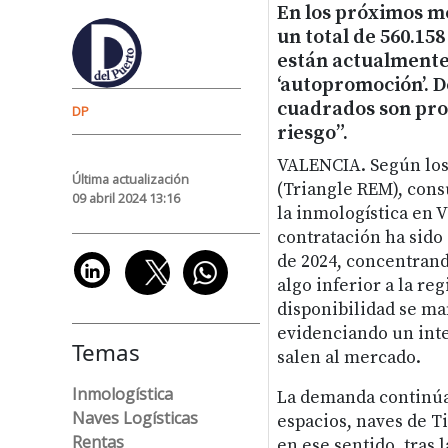
En los próximos me
un total de 560.15
están actualmente e
‘autopromoción’. D
cuadrados son pro
DP
riesgo”.
VALENCIA. Según los
Última actualización
(Triangle REM), cons
09 abril 2024 13:16
la inmologística en V
contratación ha sido
de 2024, concentrando
algo inferior a la re
disponibilidad se ma
evidenciando un int
Temas
salen al mercado.
Inmologística
La demanda continúa
Naves Logísticas
espacios, naves de Ti
Rentas
en ese sentido, tras 