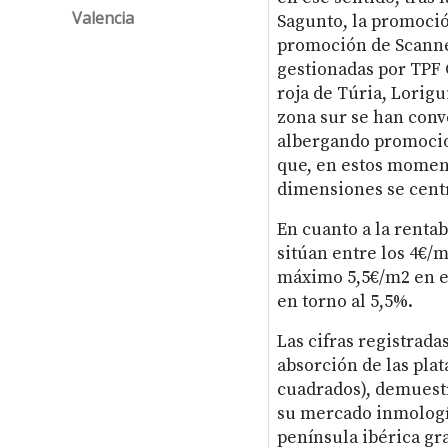
Valencia
Sagunto, la promoció
promoción de Scanne
gestionadas por TPF C
roja de Túria, Lorigu
zona sur se han conv
albergando promocion
que, en estos moment
dimensiones se cent
En cuanto a la rentab
sitúan entre los 4€/m
máximo 5,5€/m2 en el
en torno al 5,5%.
Las cifras registrada
absorción de las pla
cuadrados), demuestr
su mercado inmologíst
península ibérica gra