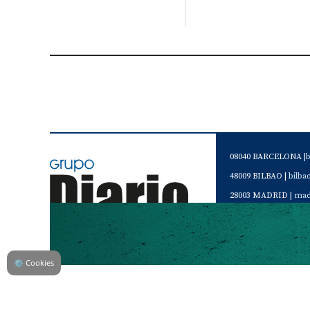
08040 BARCELONA |
48009 BILBAO |
bilb
28003 MADRID |
mad
46120 Alboraya. VAL
Servicio de Atención 
Teléfono de contacto 
⚙
Cookies