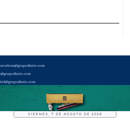
barcelona@grupodiario.com
ao@grupodiario.com
rid@grupodiario.com
ENCIA |
valencia@grupodiario.com
al Socio Suscriptor |
sas@grupodiario.com
de Diario del Puerto: 96 330 18 32
VIERNES, 7 DE AGOSTO DE 2026