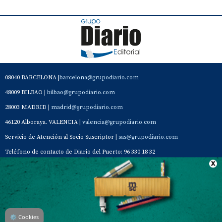
08040 BARCELONA |
barcelona@grupodiario.com
48009 BILBAO |
bilbao@grupodiario.com
28003 MADRID |
madrid@grupodiario.com
46120 Alboraya. VALENCIA |
valencia@grupodiario.com
Servicio de Atención al Socio Suscriptor |
sas@grupodiario.com
Teléfono de contacto de Diario del Puerto: 96 330 18 32
Contacto
Aviso Legal
Quiénes somos
Política de privacidad
⚙
Cookies