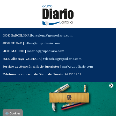
08040 BARCELONA |
barcelona@grupodiario.com
48009 BILBAO |
bilbao@grupodiario.com
28003 MADRID |
madrid@grupodiario.com
46120 Alboraya. VALENCIA |
valencia@grupodiario.com
Servicio de Atención al Socio Suscriptor |
sas@grupodiario.com
Teléfono de contacto de Diario del Puerto: 96 330 18 32
Contacto
Aviso Legal
Quiénes somos
Política de privacidad
⚙
Cookies